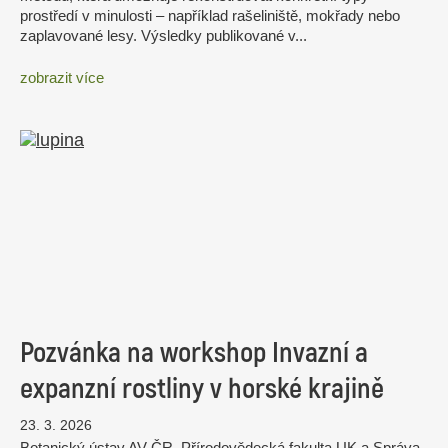
prostředí v minulosti – například rašeliniště, mokřady nebo
zaplavované lesy. Výsledky publikované v...
zobrazit více
Pozvánka na workshop Invazní a
expanzní rostliny v horské krajině
23. 3. 2026
Botanický ústav AV ČR, Přírodovědecká fakulta UK a Správa