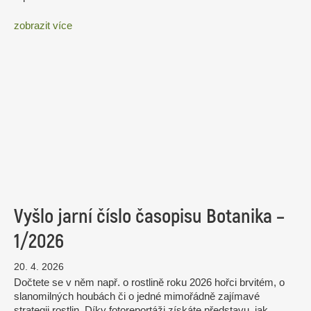
zobrazit více
Vyšlo jarní číslo časopisu Botanika –
1/2026
20. 4. 2026
Dočtete se v něm např. o rostlině roku 2026 hořci brvitém, o
slanomilných houbách či o jedné mimořádně zajímavé
strategii rostlin. Díky fotoreportáži získáte představu, jak