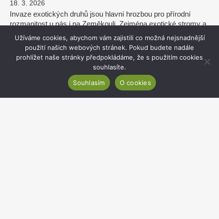
18. 3. 2026
Invaze exotických druhů jsou hlavní hrozbou pro přírodní
rozmanitost u nás i na Zeměkouli. Zejména exotické stromy a
keře dokáží zcela změnit podmínky a vytlačit původní
Užíváme cookies, abychom vám zajistili co možná nejsnadnější
rostliny...
použití našich webových stránek. Pokud budete nadále
prohlížet naše stránky předpokládáme, že s použitím cookies
zobrazit více
souhlasíte.
Souhlasím
O cookies
Botanický ústav AV ČR má zastoupení
v Mezivládní platformě IPBES