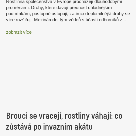
Rostlinná společenstva v Evropě procházejí dlouhodobými
proměnami. Druhy, které dávají přednost chladnějším
podmínkám, postupně ustupují, zatímco teplomilnější druhy se
více rozšiřují. Mezinárodní tým vědců s účastí odborníků z...
zobrazit více
Brouci se vracejí, rostliny váhají: co
zůstává po invazním akátu