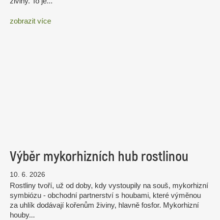
živiny. To je...
zobrazit více
Výběr mykorhizních hub rostlinou
10. 6. 2026
Rostliny tvoří, už od doby, kdy vystoupily na souš, mykorhizní
symbiózu - obchodní partnerství s houbami, které výměnou
za uhlík dodávají kořenům živiny, hlavně fosfor. Mykorhizní
houby...