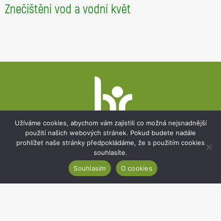
Znečištění vod a vodní květ
Blahoslav Maršálek je odborníkem na problematiku vzniku a toxicity vodních květů v podmínkách hypertrofních vod.
Patička
webu
Užíváme cookies, abychom vám zajistili co možná nejsnadnější
použití našich webových stránek. Pokud budete nadále
prohlížet naše stránky předpokládáme, že s použitím cookies
souhlasíte.
Botanický ústav AV ČR, v. v. i.
Souhlasím
O cookies
Zámek 1, 252 43 Průhonice
Sekretariát:
+420 271 015 233
Email:
ibot@ibot.cas.cz
IČO:
67985939