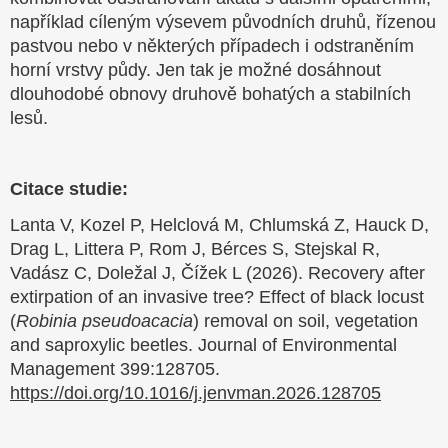
například cíleným výsevem původních druhů, řízenou
pastvou nebo v některých případech i odstraněním
horní vrstvy půdy. Jen tak je možné dosáhnout
dlouhodobé obnovy druhově bohatých a stabilních
lesů.
Citace studie:
Lanta V, Kozel P, Helclová M, Chlumská Z, Hauck D,
Drag L, Littera P, Rom J, Bérces S, Stejskal R,
Vadász C, Doležal J, Čížek L (2026). Recovery after
extirpation of an invasive tree? Effect of black locust
(
Robinia pseudoacacia
) removal on soil, vegetation
and saproxylic beetles. Journal of Environmental
Management 399:128705.
https://doi.org/10.1016/j.jenvman.2026.128705