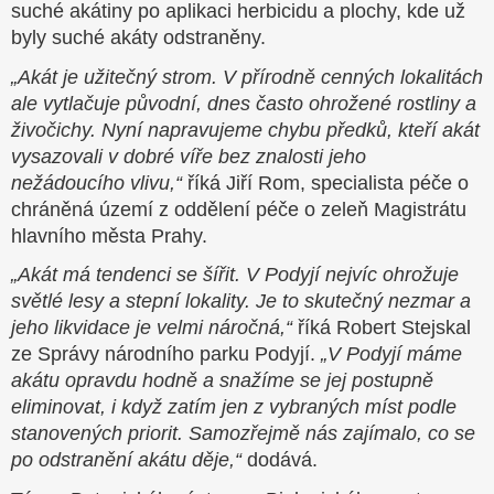
suché akátiny po aplikaci herbicidu a plochy, kde už
byly suché akáty odstraněny.
„Akát je užitečný strom. V přírodně cenných lokalitách
ale vytlačuje původní, dnes často ohrožené rostliny a
živočichy. Nyní napravujeme chybu předků, kteří akát
vysazovali v dobré víře bez znalosti jeho
nežádoucího vlivu,“
říká Jiří Rom, specialista péče o
chráněná území z oddělení péče o zeleň Magistrátu
hlavního města Prahy.
„Akát má tendenci se šířit. V Podyjí nejvíc ohrožuje
světlé lesy a stepní lokality. Je to skutečný nezmar a
jeho likvidace je velmi náročná,“
říká Robert Stejskal
ze Správy národního parku Podyjí.
„V Podyjí máme
akátu opravdu hodně a snažíme se jej postupně
eliminovat, i když zatím jen z vybraných míst podle
stanovených priorit. Samozřejmě nás zajímalo, co se
po odstranění akátu děje,“
dodává.