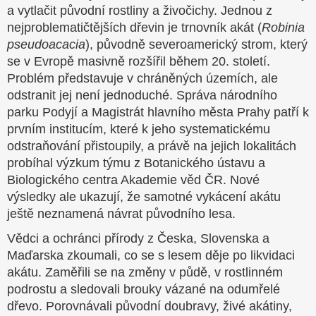
a vytlačit původní rostliny a živočichy. Jednou z
nejproblematičtějších dřevin je trnovník akát (
Robinia
pseudoacacia
), původně severoamerický strom, který
se v Evropě masivně rozšířil během 20. století.
Problém představuje v chráněných územích, ale
odstranit jej není jednoduché. Správa národního
parku Podyjí a Magistrát hlavního města Prahy patří k
prvním institucím, které k jeho systematickému
odstraňování přistoupily, a právě na jejich lokalitách
probíhal výzkum týmu z Botanického ústavu a
Biologického centra Akademie věd ČR. Nové
výsledky ale ukazují, že samotné vykácení akátu
ještě neznamená návrat původního lesa.
Vědci a ochránci přírody z Česka, Slovenska a
Maďarska zkoumali, co se s lesem děje po likvidaci
akátu. Zaměřili se na změny v půdě, v rostlinném
podrostu a sledovali brouky vázané na odumřelé
dřevo. Porovnávali původní doubravy, živé akátiny,