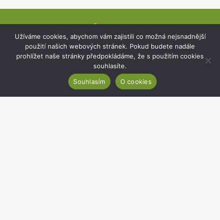
Patička
Užíváme cookies, abychom vám zajistili co možná nejsnadnější
webu
použití našich webových stránek. Pokud budete nadále
prohlížet naše stránky předpokládáme, že s použitím cookies
souhlasíte.
Souhlasím
O cookies
Botanický ústav AV ČR, v. v. i.
Zámek 1, 252 43 Průhonice
Sekretariát:
+420 271 015 233
Email:
ibot@ibot.cas.cz
IČO:
67985939
Dat. schránka:
8nindrj