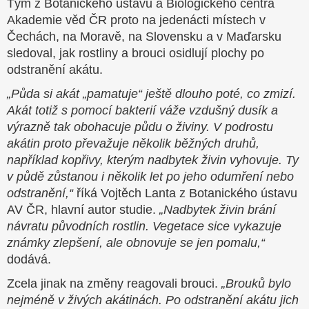
Tým z Botanického ústavu a Biologického centra
Akademie věd ČR proto na jedenácti místech v
Čechách, na Moravě, na Slovensku a v Maďarsku
sledoval, jak rostliny a brouci osidlují plochy po
odstranění akátu.
„Půda si akát „pamatuje“ ještě dlouho poté, co zmizí.
Akát totiž s pomocí bakterií váže vzdušný dusík a
výrazně tak obohacuje půdu o živiny. V podrostu
akátin proto převažuje několik běžných druhů,
například kopřivy, kterým nadbytek živin vyhovuje. Ty
v půdě zůstanou i několik let po jeho odumření nebo
odstranění,“
říká Vojtěch Lanta z Botanického ústavu
AV ČR, hlavní autor studie.
„Nadbytek živin brání
návratu původních rostlin. Vegetace sice vykazuje
známky zlepšení, ale obnovuje se jen pomalu,“
dodává.
Zcela jinak na změny reagovali brouci.
„Brouků bylo
nejméně v živých akátinách. Po odstranění akátu jich