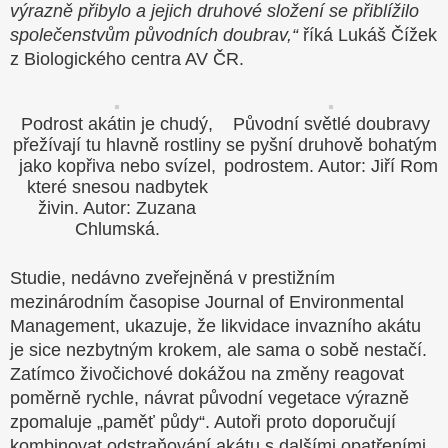
výrazně přibylo a jejich druhové složení se přiblížilo
společenstvům původních doubrav,“
říká Lukáš Čížek
z Biologického centra AV ČR.
Podrost akátin je chudý,
Původní světlé doubravy
přežívají tu hlavně rostliny
se pyšní druhově bohatým
jako kopřiva nebo svízel,
podrostem. Autor: Jiří Rom
které snesou nadbytek
živin. Autor: Zuzana
Chlumská.
Studie, nedávno zveřejněná v prestižním
mezinárodním časopise Journal of Environmental
Management, ukazuje, že likvidace invazního akátu
je sice nezbytným krokem, ale sama o sobě nestačí.
Zatímco živočichové dokážou na změny reagovat
poměrně rychle, návrat původní vegetace výrazně
zpomaluje „paměť půdy“. Autoři proto doporučují
kombinovat odstraňování akátu s dalšími opatřeními,