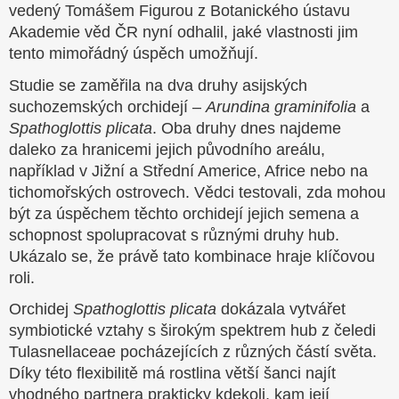
vedený Tomášem Figurou z Botanického ústavu
Akademie věd ČR nyní odhalil, jaké vlastnosti jim
tento mimořádný úspěch umožňují.
Studie se zaměřila na dva druhy asijských
suchozemských orchidejí –
Arundina graminifolia
a
Spathoglottis plicata
. Oba druhy dnes najdeme
daleko za hranicemi jejich původního areálu,
například v Jižní a Střední Americe, Africe nebo na
tichomořských ostrovech. Vědci testovali, zda mohou
být za úspěchem těchto orchidejí jejich semena a
schopnost spolupracovat s různými druhy hub.
Ukázalo se, že právě tato kombinace hraje klíčovou
roli.
Orchidej
Spathoglottis plicata
dokázala vytvářet
symbiotické vztahy s širokým spektrem hub z čeledi
Tulasnellaceae pocházejících z různých částí světa.
Díky této flexibilitě má rostlina větší šanci najít
vhodného partnera prakticky kdekoli, kam její