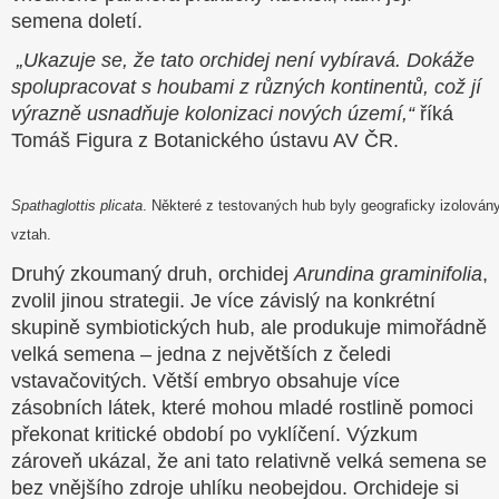
semena doletí.
„Ukazuje se, že tato orchidej není vybíravá. Dokáže
spolupracovat s houbami z různých kontinentů, což jí
výrazně usnadňuje kolonizaci nových území,“
říká
Tomáš Figura z Botanického ústavu AV ČR.
Spathaglottis plicata
. Některé z testovaných hub byly geograficky izolovány
vztah.
Druhý zkoumaný druh, orchidej
Arundina graminifolia
,
zvolil jinou strategii. Je více závislý na konkrétní
skupině symbiotických hub, ale produkuje mimořádně
velká semena – jedna z největších z čeledi
vstavačovitých. Větší embryo obsahuje více
zásobních látek, které mohou mladé rostlině pomoci
překonat kritické období po vyklíčení. Výzkum
zároveň ukázal, že ani tato relativně velká semena se
bez vnějšího zdroje uhlíku neobejdou. Orchideje si