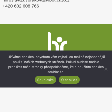
+420 602 608 766
Patička
webu
Užíváme cookies, abychom vám zajistili co možná nejsnadnější
použití našich webových stránek. Pokud budete nadále
prohlížet naše stránky předpokládáme, že s použitím cookies
souhlasíte.
Botanický ústav AV ČR, v. v. i.
Souhlasím
O cookies
Zámek 1, 252 43 Průhonice
Sekretariát:
+420 271 015 233
Email:
ibot@ibot.cas.cz
IČO:
67985939
Dat. schránka:
8nindrj