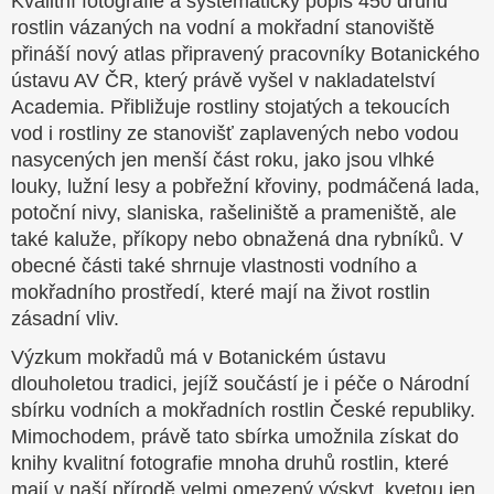
Kvalitní fotografie a systematický popis 450 druhů
rostlin vázaných na vodní a mokřadní stanoviště
přináší nový atlas připravený pracovníky Botanického
ústavu AV ČR, který právě vyšel v nakladatelství
Academia. Přibližuje rostliny stojatých a tekoucích
vod i rostliny ze stanovišť zaplavených nebo vodou
nasycených jen menší část roku, jako jsou vlhké
louky, lužní lesy a pobřežní křoviny, podmáčená lada,
potoční nivy, slaniska, rašeliniště a prameniště, ale
také kaluže, příkopy nebo obnažená dna rybníků. V
obecné části také shrnuje vlastnosti vodního a
mokřadního prostředí, které mají na život rostlin
zásadní vliv.
Výzkum mokřadů má v Botanickém ústavu
dlouholetou tradici, jejíž součástí je i péče o Národní
sbírku vodních a mokřadních rostlin České republiky.
Mimochodem, právě tato sbírka umožnila získat do
knihy kvalitní fotografie mnoha druhů rostlin, které
mají v naší přírodě velmi omezený výskyt, kvetou jen