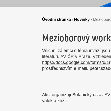
Úvodní stránka
›
Novinky
›
Meziobor
Mezioborový work
Všichni zájemci o téma invazí jso
literaturu AV ČR v Praze. Vzhledem
https://docs.google.com/forms/d
prostřednictvím e-mailu peter.sza
Akci organizují Botanický ústav A
válek a krizí.