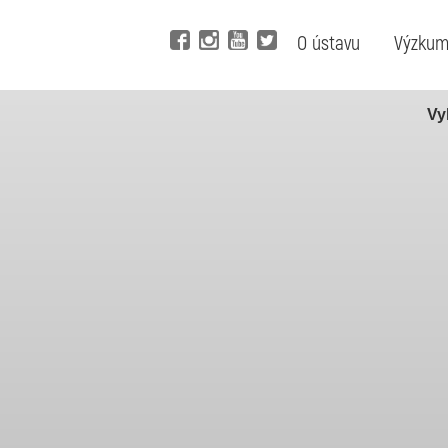
O ústavu
Výzku
Vy