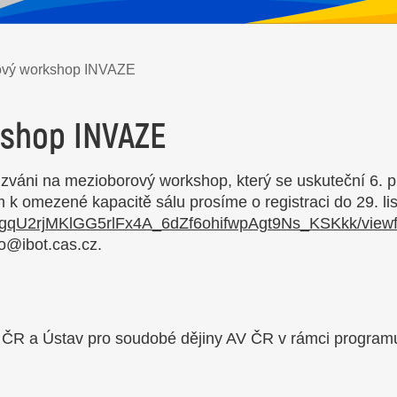
ový workshop INVAZE
shop INVAZE
u zváni na mezioborový workshop, který se uskuteční 6. 
 k omezené kapacitě sálu prosíme o registraci do 29. li
/1rgqU2rjMKlGG5rlFx4A_6dZf6ohifwpAgt9Ns_KSKkk/viewf
bo@ibot.cas.cz.
V ČR a Ústav pro soudobé dějiny AV ČR v rámci programu 