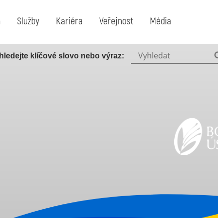
m
Služby
Kariéra
Veřejnost
Média
Vyhledat:
hledejte klíčové slovo nebo výraz: