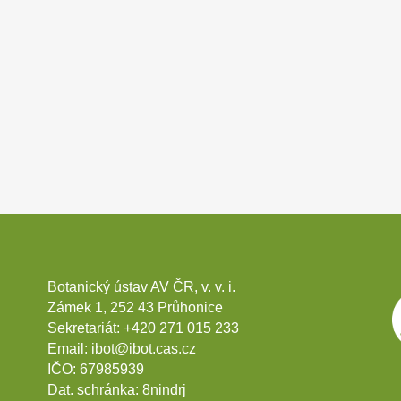
Botanický ústav AV ČR, v. v. i.
Zámek 1, 252 43 Průhonice
Sekretariát:
+420 271 015 233
Email:
ibot@ibot.cas.cz
IČO:
67985939
Dat. schránka:
8nindrj