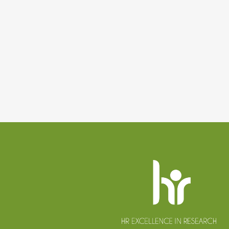
Patička
webu