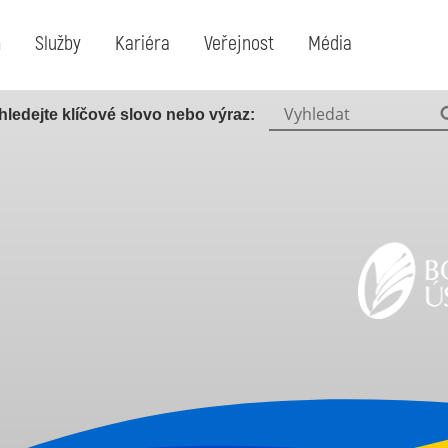
m
Služby
Kariéra
Veřejnost
Média
Vyhledat:
hledejte klíčové slovo nebo výraz: