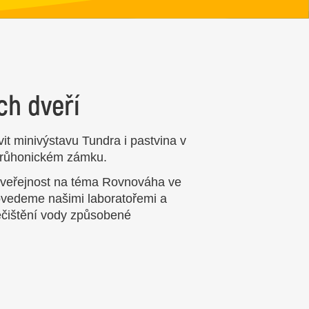
ch dveří
vit minivýstavu Tundra i pastvina v
 průhonickém zámku.
ro veřejnost na téma Rovnováha ve
rovedeme našimi laboratořemi a
ečištění vody způsobené