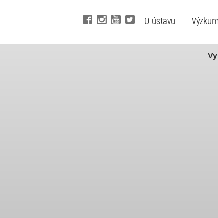
O ústavu
Výzku
Vy