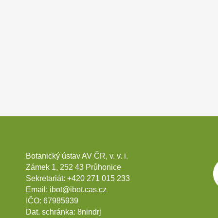
Botanický ústav AV ČR, v. v. i.
Zámek 1, 252 43 Průhonice
Sekretariát:
+420 271 015 233
Email:
ibot@ibot.cas.cz
IČO:
67985939
Dat. schránka:
8nindrj