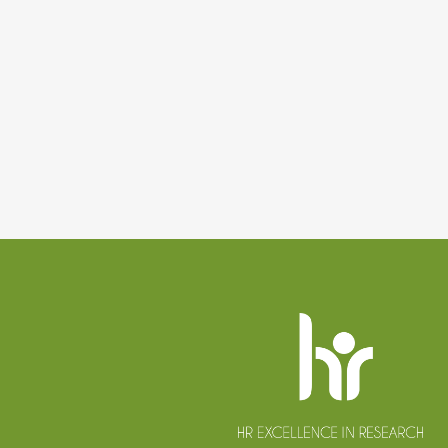
Patička
webu