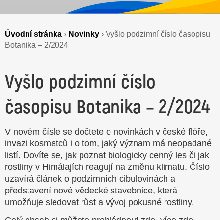
Úvodní stránka
›
Novinky
›
Vyšlo podzimní číslo časopisu
Botanika – 2/2024
Vyšlo podzimní číslo
časopisu Botanika – 2/2024
V novém čísle se dočtete o novinkách v české flóře,
invazi kosmatců i o tom, jaký význam má neopadané
listí. Dovíte se, jak poznat biologicky cenný les či jak
rostliny v Himálajích reagují na změnu klimatu. Číslo
uzavírá článek o podzimních cibulovinách a
představení nové vědecké stavebnice, která
umožňuje sledovat růst a vývoj pokusné rostliny.
Celý obsah si můžete prohlédnout
zde
, více
zde
.