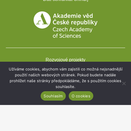
Rozvojové projekty
Užíváme cookies, abychom vám zajistili co možná nejsnadnější
Webmail
použití našich webových stránek. Pokud budete nadále
prohlížet naše stránky předpokládáme, že s použitím cookies
Intranet
souhlasíte.
Cookies
Souhlasím
O cookies
Prohlášení o přístupnosti
Copyright 2020