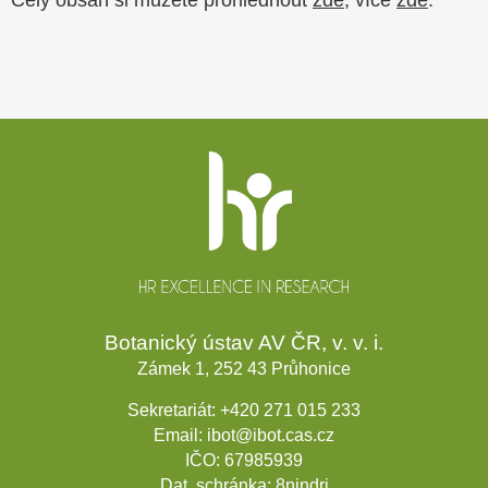
Patička
webu
Botanický ústav AV ČR, v. v. i.
Zámek 1, 252 43 Průhonice
Sekretariát:
+420 271 015 233
Email:
ibot@ibot.cas.cz
IČO:
67985939
Dat. schránka:
8nindrj