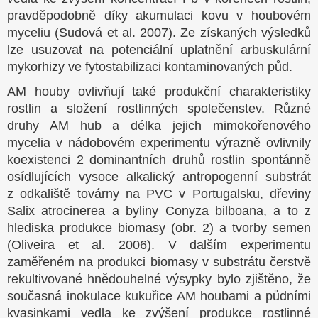
pravděpodobně díky akumulaci kovu v houbovém
myceliu (Sudová et al. 2007). Ze získaných výsledků
lze usuzovat na potenciální uplatnění arbuskulární
mykorhizy ve fytostabilizaci kontaminovaných půd.
AM houby ovlivňují také produkční charakteristiky
rostlin a složení rostlinných společenstev. Různé
druhy AM hub a délka jejich mimokořenového
mycelia v nádobovém experimentu výrazně ovlivnily
koexistenci 2 dominantních druhů rostlin spontánně
osídlujících vysoce alkalický antropogenní substrát
z odkaliště továrny na PVC v Portugalsku, dřeviny
Salix atrocinerea a byliny Conyza bilboana, a to z
hlediska produkce biomasy (obr. 2) a tvorby semen
(Oliveira et al. 2006). V dalším experimentu
zaměřeném na produkci biomasy v substrátu čerstvě
rekultivované hnědouhelné výsypky bylo zjištěno, že
současná inokulace kukuřice AM houbami a půdními
kvasinkami vedla ke zvýšení produkce rostlinné