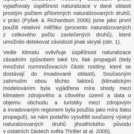
vyjadřovaly úspěšnost naturalizace v dané oblasti
prostým počtem přítomných naturalizovaných druhů;
v práci (Pyšek & Richardson 2006) jsme jako první
použili relativní měřítko (procento naturalizovaných
z celkového počtu zavlečených druhů), které
umožnilo detekovat závislosti jinak skryté (obr. 1).
Vedle klimatu ovlivňuje úspěšnost naturalizace
zásadním způsobem také tzv. tlak propagulí (tedy
množství rozmnožovacích částic rostliny, které se
dostávají do invadované oblasti). Současným
zahrnutím obou těchto faktorů (klimatickým
modelováním byla vyjádřena míra shody mezi
klimatem zdrojového a cílového území a data o
objemu obchodu a turistiky mezi zdrojovým
a invadovaným regionem byla použita jako míra tlaku
propagulí), se nám podařilo vysvětlit současný výskyt
naturalizovaných druhů jihoafrického původu
v ostatních částech světa Thriller at al. 2005).