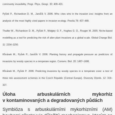
community invasibility. Progr. Phys. Geogr. 30: 409–431.
Pyšek P., Richardson D. M., Jarošík V. 2006. Who cites who in the invasion zoo: insights from an
analysis of the most highly cited papers in invasion ecology. Preslia 78: 437–468.
Thuiller W., Richardson D. M., Pyšek P., Midgley G. F., Hughes G. O., Rouget M. 2005. Niche-based
modelling as a tool for predicting the risk of alien plant invasions at a global scale. Global Change Biol.
11: 2234–2250.
Křivánek M., Pyšek P., Jarošík V. 2006. Planting history and propagule pressure as predictors of
invasions by woody species in a temperate region. Conserv. Biol. 20: 1487–1498.
Křivánek M., Pyšek P. 2006. Predicting invasions by woody species in a temperate zone: a test of
three risk assessment schemes in the Czech Republic (Central Europe). Diversity Distrib. 12: 319–
327
.
Úloha arbuskulárních mykorhiz
v kontaminovaných a degradovaných půdách
Symbióza s arbuskulárními mykorhizními (AM)