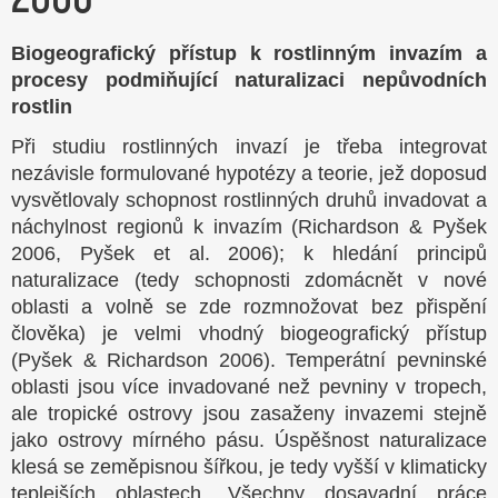
Biogeografický přístup k rostlinným invazím a
procesy podmiňující naturalizaci nepůvodních
rostlin
Při studiu rostlinných invazí je třeba integrovat
nezávisle formulované hypotézy a teorie, jež doposud
vysvětlovaly schopnost rostlinných druhů invadovat a
náchylnost regionů k invazím (Richardson & Pyšek
2006, Pyšek et al. 2006); k hledání principů
naturalizace (tedy schopnosti zdomácnět v nové
oblasti a volně se zde rozmnožovat bez přispění
člověka) je velmi vhodný biogeografický přístup
(Pyšek & Richardson 2006). Temperátní pevninské
oblasti jsou více invadované než pevniny v tropech,
ale tropické ostrovy jsou zasaženy invazemi stejně
jako ostrovy mírného pásu. Úspěšnost naturalizace
klesá se zeměpisnou šířkou, je tedy vyšší v klimaticky
teplejších oblastech. Všechny dosavadní práce