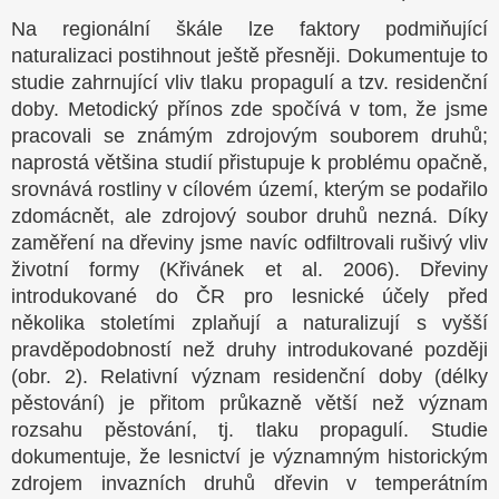
Na regionální škále lze faktory podmiňující
naturalizaci postihnout ještě přesněji. Dokumentuje to
studie zahrnující vliv tlaku propagulí a tzv. residenční
doby. Metodický přínos zde spočívá v tom, že jsme
pracovali se známým zdrojovým souborem druhů;
naprostá většina studií přistupuje k problému opačně,
srovnává rostliny v cílovém území, kterým se podařilo
zdomácnět, ale zdrojový soubor druhů nezná. Díky
zaměření na dřeviny jsme navíc odfiltrovali rušivý vliv
životní formy (Křivánek et al. 2006). Dřeviny
introdukované do ČR pro lesnické účely před
několika stoletími zplaňují a naturalizují s vyšší
pravděpodobností než druhy introdukované později
(obr. 2). Relativní význam residenční doby (délky
pěstování) je přitom průkazně větší než význam
rozsahu pěstování, tj. tlaku propagulí. Studie
dokumentuje, že lesnictví je významným historickým
zdrojem invazních druhů dřevin v temperátním