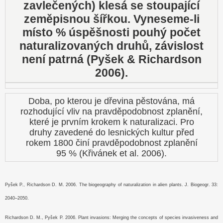
zavlečených) klesá se stoupající
zeměpisnou šířkou. Vyneseme-li
místo % úspěšnosti pouhý počet
naturalizovaných druhů, závislost
není patrná (Pyšek & Richardson
2006).
Doba, po kterou je dřevina pěstována, má
rozhodující vliv na pravděpodobnost zplanění,
které je prvním krokem k naturalizaci. Pro
druhy zavedené do lesnických kultur před
rokem 1800 činí pravděpodobnost zplanění
95 % (Křivánek et al. 2006).
Pyšek P., Richardson D. M. 2006. The biogeography of naturalization in alien plants. J. Biogeogr. 33:
2040–2050.
Richardson D. M., Pyšek P. 2006. Plant invasions: Merging the concepts of species invasiveness and