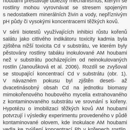
houbami přestavuje důležitý mechanismus, kterým se
rostliny mohou vyrovnávat se stresem spojeným
s nedostatkem minerálních živin a vody, nepříznivým
pH půdy či vysokými koncentracemi těžkých kovů.
V sérii biotestů využívajících inhibici růstu kořenů
salátu jako citlivého indikátoru toxicity kadmia byla
zjištěna nižší toxicita Cd v substrátu, ve kterém byly
pěstovány rostliny tabáku inokulované AM houbami
než v substrátu pocházejícím od neinokulovaných
rostlin (Janoušková et al. 2006). Rozdíl se zvyšoval
se stoupající koncentrací Cd v substrátu (obr. 1).
V návazném pokusu byl zjištěn deseti- až
dvacetinásobný obsah Cd na jednotku biomasy
mimokořenového houbového mycelia extrahovaného
z kontaminovaného substrátu ve srovnání s kořeny.
Hypotézu o imobilizaci těžkých kovů AM houbami
potvrzují i výsledky experimentu provedeného v půdě
kontaminované olovem, kde inokulace AM houbami
vedla ke zvýšení koncentrací Pb v kořenech rostlin,