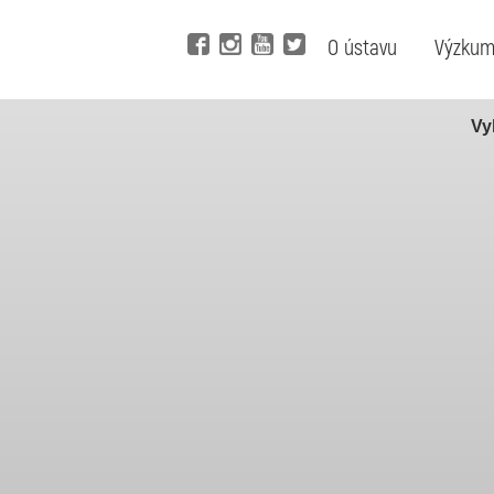
O ústavu
Výzku
Vy