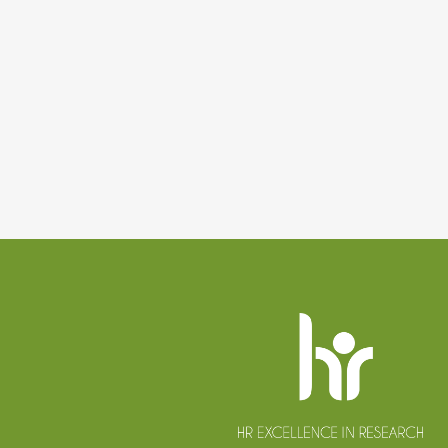
Patička
webu