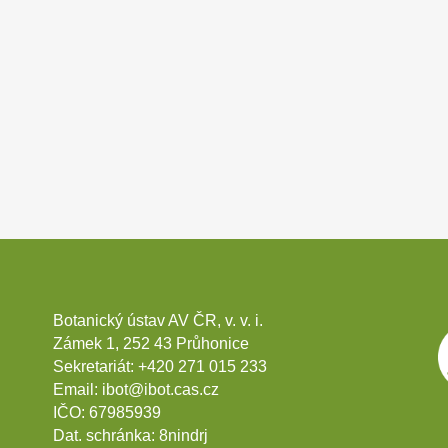
Botanický ústav AV ČR, v. v. i.
Zámek 1, 252 43 Průhonice
Sekretariát:
+420 271 015 233
Email:
ibot@ibot.cas.cz
IČO:
67985939
Dat. schránka:
8nindrj