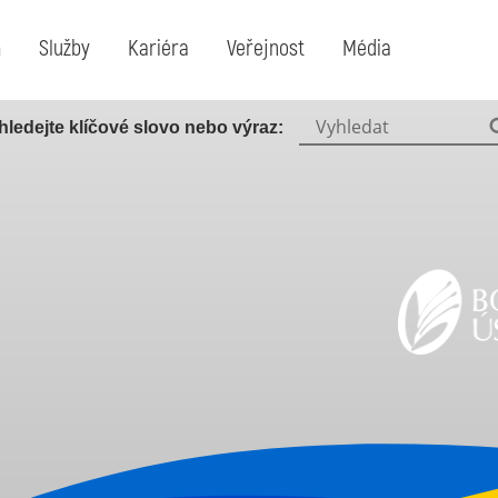
m
Služby
Kariéra
Veřejnost
Média
Vyhledat:
hledejte klíčové slovo nebo výraz: