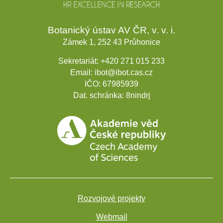
Botanický ústav AV ČR, v. v. i.
Zámek 1, 252 43 Průhonice
Sekretariát:
+420 271 015 233
Email:
ibot@ibot.cas.cz
IČO:
67985939
Dat. schránka:
8nindrj
Rozvojové projekty
Webmail