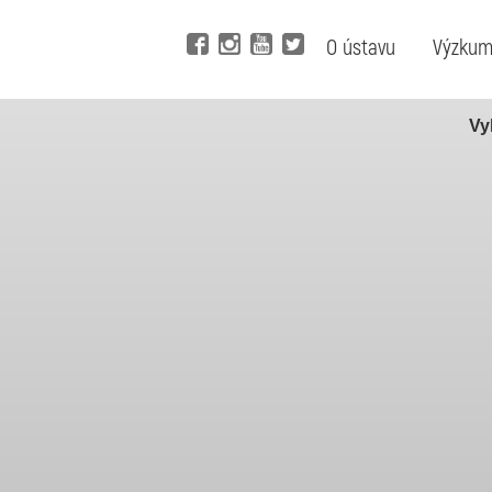
O ústavu
Výzku
Vy