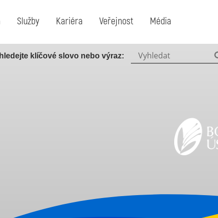
m
Služby
Kariéra
Veřejnost
Média
Vyhledat:
hledejte klíčové slovo nebo výraz: