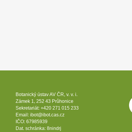
Botanický ústav AV ČR, v. v. i.
Zámek 1, 252 43 Průhonice
Sekretariát:
+420 271 015 233
Email:
ibot@ibot.cas.cz
IČO:
67985939
Dat. schránka:
8nindrj