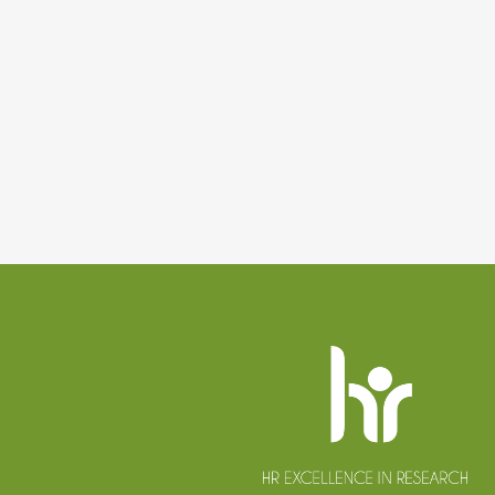
Patička
webu