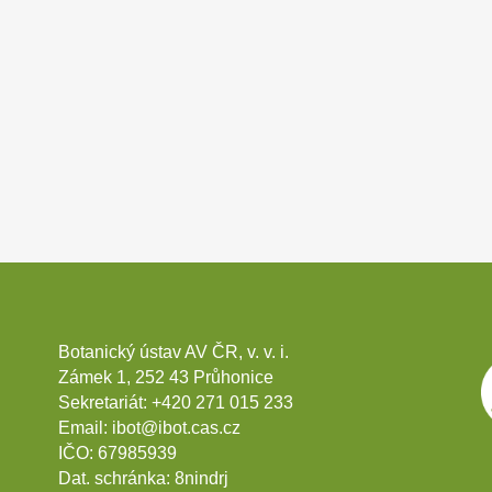
Botanický ústav AV ČR, v. v. i.
Zámek 1, 252 43 Průhonice
Sekretariát:
+420 271 015 233
Email:
ibot@ibot.cas.cz
IČO:
67985939
Dat. schránka:
8nindrj