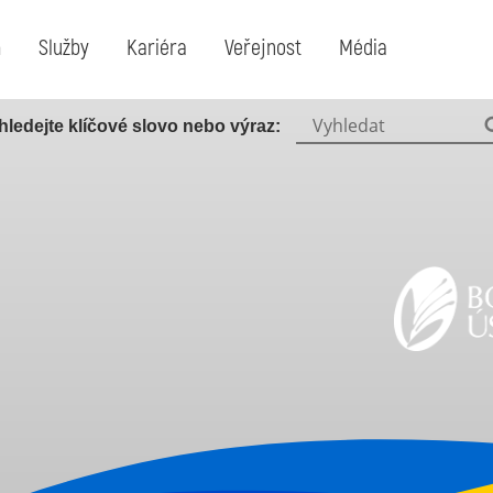
m
Služby
Kariéra
Veřejnost
Média
Vyhledat:
hledejte klíčové slovo nebo výraz: