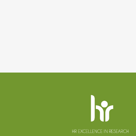
Patička
webu