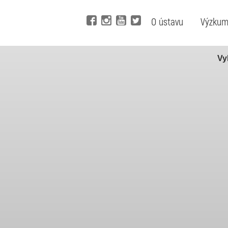
O ústavu
Výzku
Vy