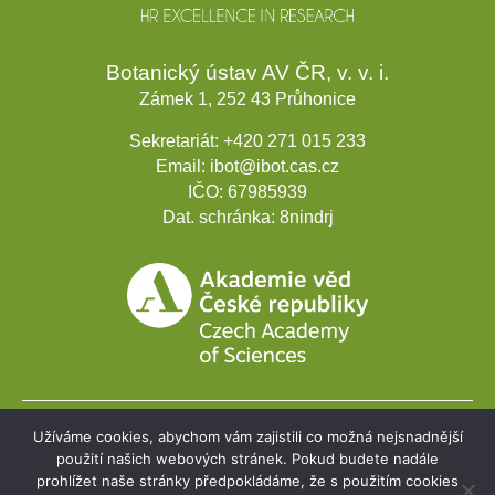
Botanický ústav AV ČR, v. v. i.
Zámek 1, 252 43 Průhonice
Sekretariát:
+420 271 015 233
Email:
ibot@ibot.cas.cz
IČO:
67985939
Dat. schránka:
8nindrj
Užíváme cookies, abychom vám zajistili co možná nejsnadnější
Rozvojové projekty
použití našich webových stránek. Pokud budete nadále
prohlížet naše stránky předpokládáme, že s použitím cookies
Webmail