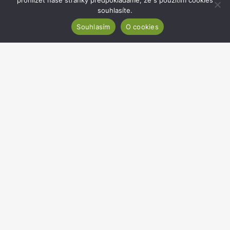
prohlížet naše stránky předpokládáme, že s použitím cookies
souhlasíte.
Souhlasím
O cookies
Rozvojové projekty
Webmail
Intranet
Cookies
Prohlášení o přístupnosti
Copyright 2020