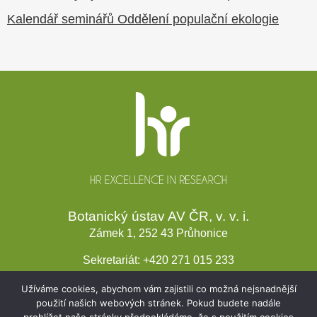
Kalendář seminářů Oddělení populační ekologie
Patička
webu
Botanický ústav AV ČR, v. v. i.
Zámek 1, 252 43 Průhonice
Sekretariát:
+420 271 015 233
Email:
ibot@ibot.cas.cz
Užíváme cookies, abychom vám zajistili co možná nejsnadnější
IČO:
67985939
použití našich webových stránek. Pokud budete nadále
Dat. schránka:
8nindrj