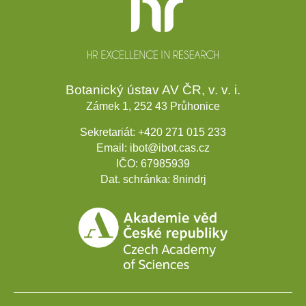
Botanický ústav AV ČR, v. v. i.
Zámek 1, 252 43 Průhonice
Sekretariát:
+420 271 015 233
Email:
ibot@ibot.cas.cz
IČO:
67985939
Dat. schránka:
8nindrj