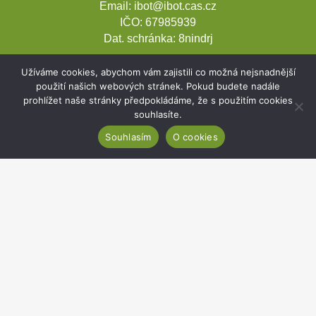
Email:
ibot@ibot.cas.cz
IČO:
67985939
Dat. schránka:
8nindrj
Užíváme cookies, abychom vám zajistili co možná nejsnadnější
použití našich webových stránek. Pokud budete nadále
prohlížet naše stránky předpokládáme, že s použitím cookies
souhlasíte.
Souhlasím
O cookies
Rozvojové projekty
Webmail
Intranet
Cookies
Prohlášení o přístupnosti