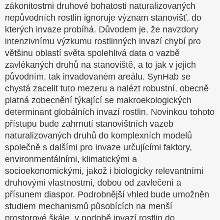
zákonitostmi druhové bohatosti naturalizovaných
nepůvodních rostlin ignoruje význam stanovišť, do
kterých invaze probíhá. Důvodem je, že navzdory
intenzivnímu výzkumu rostlinných invazí chybí pro
většinu oblastí světa spolehlivá data o vazbě
zavlékaných druhů na stanoviště, a to jak v jejich
původním, tak invadovaném areálu. SynHab se
chystá zacelit tuto mezeru a nalézt robustní, obecně
platná zobecnění týkající se makroekologických
determinant globálních invazí rostlin. Novinkou tohoto
přístupu bude zahrnutí stanovištních vazeb
naturalizovaných druhů do komplexních modelů
společně s dalšími pro invaze určujícími faktory,
environmentálními, klimatickými a
socioekonomickými, jakož i biologicky relevantními
druhovými vlastnostmi, dobou od zavlečení a
přísunem diaspor. Podrobnější vhled bude umožněn
studiem mechanismů působících na menší
prostorové škále, v podobě invazí rostlin do