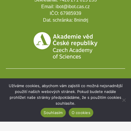
Email:
ibot@ibot.cas.cz
IČO:
67985939
Dat. schránka:
8nindrj
Rozvojové projekty
Užíváme cookies, abychom vám zajistili co možná nejsnadnější
Webmail
použití našich webových stránek. Pokud budete nadále
prohlížet naše stránky předpokládáme, že s použitím cookies
Intranet
souhlasíte.
Souhlasím
O cookies
Cookies
Prohlášení o přístupnosti