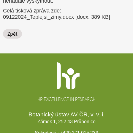
nenadále vyskytnout.
Celá tisková zpráva zde:
09122024_Teplejsi_zimy.docx [docx, 389 KB]
Zpět
Patička
webu
Botanický ústav AV ČR, v. v. i.
Zámek 1, 252 43 Průhonice
Sekretariát:
+420 271 015 233