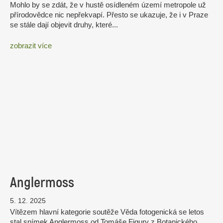
Mohlo by se zdát, že v hustě osídleném území metropole už
přírodovědce nic nepřekvapí. Přesto se ukazuje, že i v Praze
se stále dají objevit druhy, které...
zobrazit více
Anglermoss
5. 12. 2025
Vítězem hlavní kategorie soutěže Věda fotogenická se letos
stal snímek Anglermoss od Tomáše Figury z Botanického