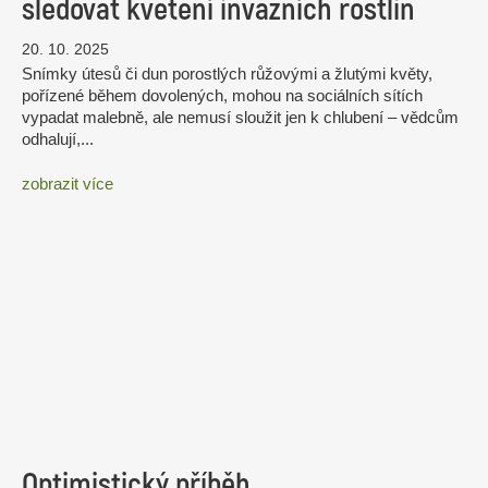
sledovat kvetení invazních rostlin
20. 10. 2025
Snímky útesů či dun porostlých růžovými a žlutými květy,
pořízené během dovolených, mohou na sociálních sítích
vypadat malebně, ale nemusí sloužit jen k chlubení – vědcům
odhalují,...
zobrazit více
Optimistický příběh