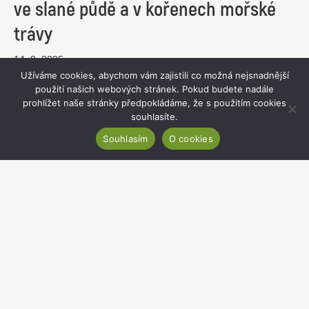
ve slané půdě a v kořenech mořské
trávy
14. 8. 2025
Mykologové z Botanického ústavu AV ČR objevili a vědecky
Užíváme cookies, abychom vám zajistili co možná nejsnadnější
popsali dva nové rody mikroskopických hub, které žijí v
použití našich webových stránek. Pokud budete nadále
prostředí s vysokým obsahem soli – v mořské trávě...
prohlížet naše stránky předpokládáme, že s použitím cookies
souhlasíte.
zobrazit více
Souhlasím
O cookies