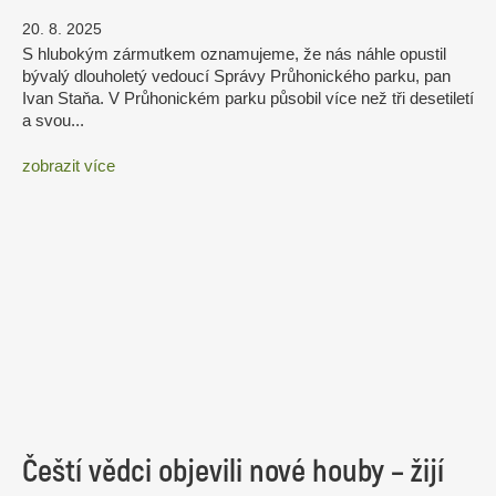
20. 8. 2025
S hlubokým zármutkem oznamujeme, že nás náhle opustil
bývalý dlouholetý vedoucí Správy Průhonického parku, pan
Ivan Staňa. V Průhonickém parku působil více než tři desetiletí
a svou...
zobrazit více
Čeští vědci objevili nové houby – žijí