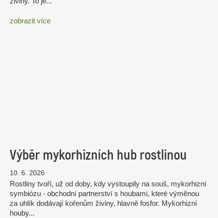
živiny. To je...
zobrazit více
Výběr mykorhizních hub rostlinou
10. 6. 2026
Rostliny tvoří, už od doby, kdy vystoupily na souš, mykorhizní
symbiózu - obchodní partnerství s houbami, které výměnou
za uhlík dodávají kořenům živiny, hlavně fosfor. Mykorhizní
houby...