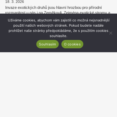
18. 3. 2026
Invaze exotických druhů jsou hlavní hrozbou pro přírodní
rozmanitost u nás i na Zeměkouli. Zejména exotické stromy a
keře dokáží zcela změnit podmínky a vytlačit původní
Užíváme cookies, abychom vám zajistili co možná nejsnadnější
rostliny...
použití našich webových stránek. Pokud budete nadále
prohlížet naše stránky předpokládáme, že s použitím cookies
zobrazit více
souhlasíte.
Souhlasím
O cookies
Botanický ústav AV ČR má zastoupení
v Mezivládní platformě IPBES