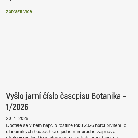
zobrazit více
Vyšlo jarní číslo časopisu Botanika –
1/2026
20. 4. 2026
Dočtete se v něm např. o rostlině roku 2026 hořci brvitém, o
slanomilných houbách či o jedné mimořádně zajímavé
strategii rostlin. Díky fotoreportáži získáte představu, jak