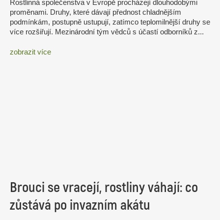
Rostlinná společenstva v Evropě procházejí dlouhodobými
proměnami. Druhy, které dávají přednost chladnějším
podmínkám, postupně ustupují, zatímco teplomilnější druhy se
více rozšiřují. Mezinárodní tým vědců s účastí odborníků z...
zobrazit více
Brouci se vracejí, rostliny váhají: co
zůstává po invazním akátu