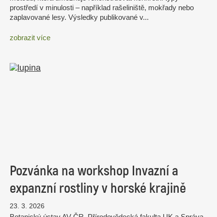
prostředí v minulosti – například rašeliniště, mokřady nebo
zaplavované lesy. Výsledky publikované v...
zobrazit více
Pozvánka na workshop Invazní a
expanzní rostliny v horské krajině
23. 3. 2026
Botanický ústav AV ČR, Přírodovědecká fakulta UK a Správa