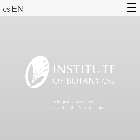
EN
CS
About
Research
Services
Career
Media
Search:
Find
the largest centre of botanical
research in the Czech Republic