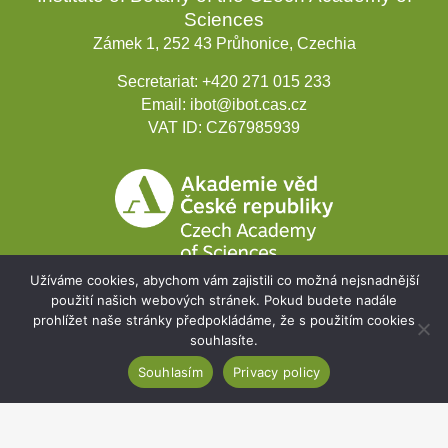
Sciences
Zámek 1, 252 43 Průhonice, Czechia
Secretariat:
+420 271 015 233
Email:
ibot@ibot.cas.cz
VAT ID:
CZ67985939
Užíváme cookies, abychom vám zajistili co možná nejsnadnější
použití našich webových stránek. Pokud budete nadále
prohlížet naše stránky předpokládáme, že s použitím cookies
Development projects
souhlasíte.
Webmail
Souhlasím
Privacy policy
Intranet
Cookies