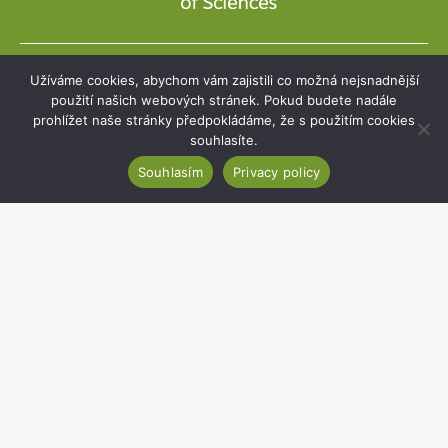
Užíváme cookies, abychom vám zajistili co možná nejsnadnější
Development projects
použití našich webových stránek. Pokud budete nadále
prohlížet naše stránky předpokládáme, že s použitím cookies
Webmail
souhlasíte.
Intranet
Souhlasím
Privacy policy
Cookies
Sitemap
Accessibility statement
Copyright 2020
Institute of Botany of the Czech Academy of Sciences