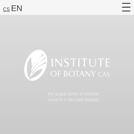
EN
CS
About
Research
Services
Career
Media
Search:
the largest centre of botanical
Find
research in the Czech Republic