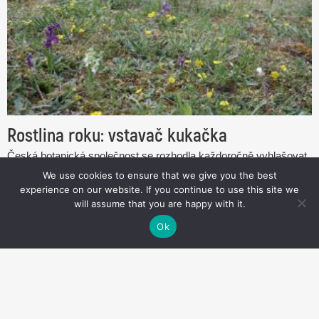
Rostlina roku: vstavač kukačka
Česká botanická společnost se rozhodla každoročně vyhlašovat
Rostlinu roku, a to právě od letoška. Inspirací byla akce Pták
We use cookies to ensure that we give you the best
roku, která je již od roku 1992 organizována Českou společností
experience on our website. If you continue to use this site we
ornitologickou.
will assume that you are happy with it.
Publikováno: 15 dubna, 2021
Ok
více...