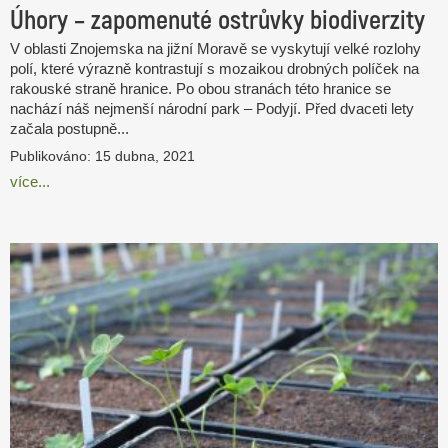
Úhory – zapomenuté ostrůvky biodiverzity
V oblasti Znojemska na jižní Moravě se vysky­tují velké rozlohy
polí, které výrazně kontrastují s mozaikou drobných políček na
rakouské straně hranice. Po obou stranách této hranice se
nachází náš nejmenší národní park – Podyjí. Před dvaceti lety
začala postupně...
Publikováno: 15 dubna, 2021
více...