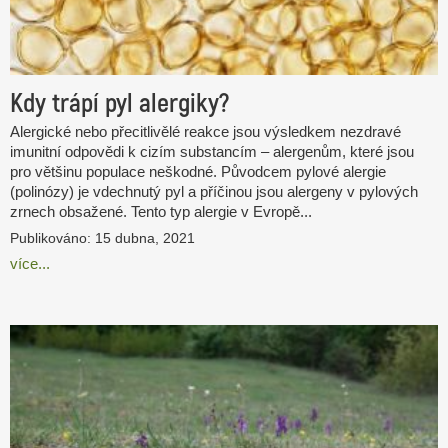
Kdy trápí pyl alergiky?
Alergické nebo přecitlivělé reakce jsou výsledkem nezdravé
imunitní odpovědi k cizím substancím – alergenům, které jsou
pro většinu populace neškodné. Původcem pylové alergie
(polinózy) je vdechnutý pyl a příčinou jsou alergeny v pylových
zrnech obsažené. Tento typ alergie v Evropě...
Publikováno: 15 dubna, 2021
více...