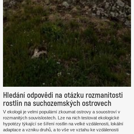
Hledání odpovědi na otázku rozmanitosti
rostlin na suchozemských ostrovech
V ekologii je velmi populární zkoumat ostrovy a souostroví v
rozmanitých souvislostech. Lze na nich testovat ekologické
hypotézy týkající se šíření rostlin na velké vzdálenosti, lokální
adaptace a vzniku druhů, a to vše ve vztahu ke vzdálenosti