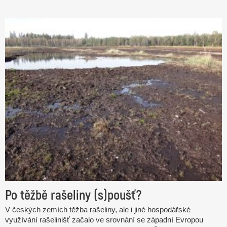
Po těžbě rašeliny (s)poušť?
V českých zemích těžba rašeliny, ale i jiné hospodářské
využívání rašelinišť začalo ve srovnání se západní Evropou