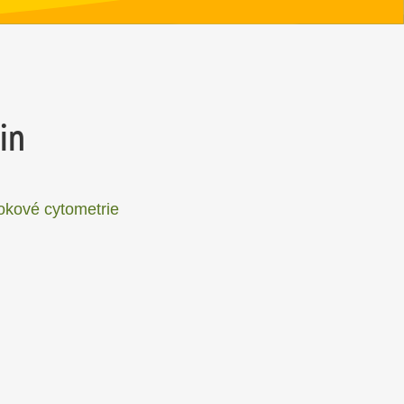
in
okové cytometrie