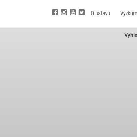
O ústavu
Výzku
Vyhle