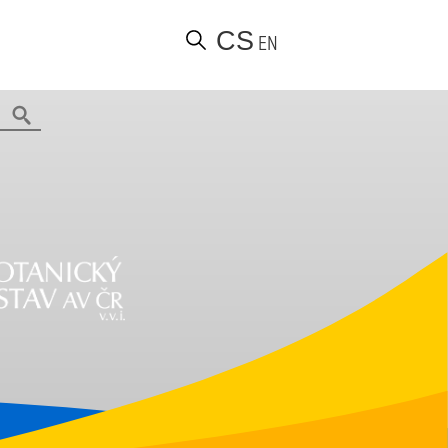
CS
EN
Najít