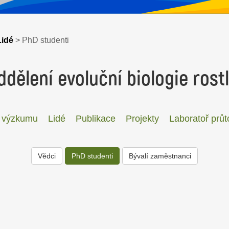
Lidé
>
PhD studenti
ddělení evoluční biologie rostl
 výzkumu
Lidé
Publikace
Projekty
Laboratoř průt
Vědci
PhD studenti
Bývalí zaměstnanci