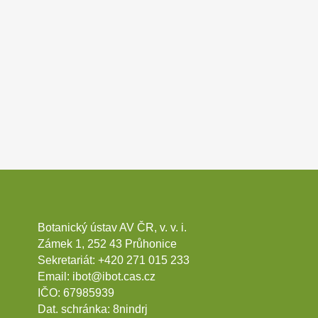
Botanický ústav AV ČR, v. v. i.
Zámek 1, 252 43 Průhonice
Sekretariát:
+420 271 015 233
Email:
ibot@ibot.cas.cz
IČO:
67985939
Dat. schránka:
8nindrj