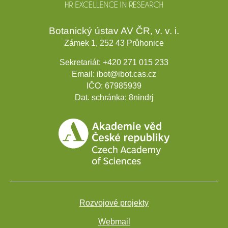
Botanický ústav AV ČR, v. v. i.
Zámek 1, 252 43 Průhonice
Sekretariát:
+420 271 015 233
Email:
ibot@ibot.cas.cz
IČO:
67985939
Dat. schránka:
8nindrj
Rozvojové projekty
Webmail