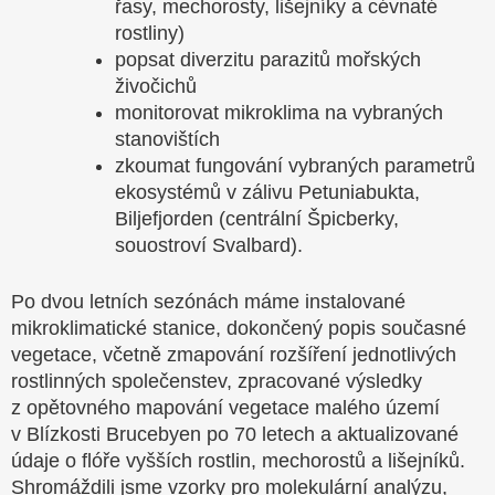
řasy, mechorosty, lišejníky a cévnaté
rostliny)
popsat diverzitu parazitů mořských
živočichů
monitorovat mikroklima na vybraných
stanovištích
zkoumat fungování vybraných parametrů
ekosystémů v zálivu Petuniabukta,
Biljefjorden (centrální Špicberky,
souostroví Svalbard).
Po dvou letních sezónách máme instalované
mikroklimatické stanice, dokončený popis současné
vegetace, včetně zmapování rozšíření jednotlivých
rostlinných společenstev, zpracované výsledky
z opětovného mapování vegetace malého území
v Blízkosti Brucebyen po 70 letech a aktualizované
údaje o flóře vyšších rostlin, mechorostů a lišejníků.
Shromáždili jsme vzorky pro molekulární analýzu,