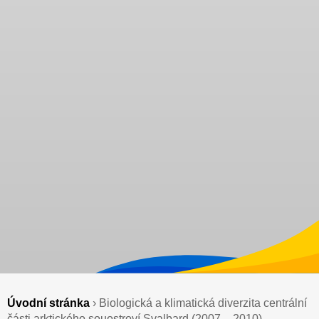
Úvodní stránka
›
Biologická a klimatická diverzita centrální
části arktického souostroví Svalbard (2007 – 2010)