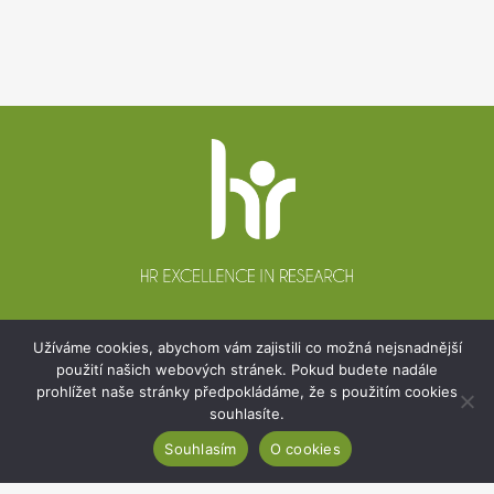
Patička
webu
Botanický ústav AV ČR, v. v. i.
Užíváme cookies, abychom vám zajistili co možná nejsnadnější
Zámek 1, 252 43 Průhonice
použití našich webových stránek. Pokud budete nadále
prohlížet naše stránky předpokládáme, že s použitím cookies
Sekretariát:
+420 271 015 233
souhlasíte.
Email:
ibot@ibot.cas.cz
Souhlasím
O cookies
IČO:
67985939
Dat. schránka:
8nindrj