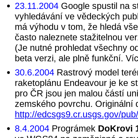
23.11.2004
Google spustil na 
vyhledávání ve vědeckých publ
má výhodu v tom, že hledá vše
často naleznete stažitelnou ve
(Je nutné prohledat všechny o
beta verzi, ale plně funkční. V
30.6.2004
Rastrový model teré
raketoplánu Endeavour je ke s
pro ČR jsou jen malou částí un
zemského povrchu. Originální d
http://edcsgs9.cr.usgs.gov/pub
8.4.2004
Prográmek
DoKrovi 