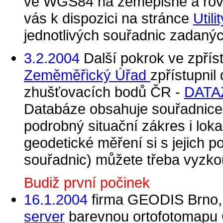
ve WGS84 na zeměpisné a rovi
vás k dispozici na stránce
Utilit
jednotlivých souřadnic zadanýc
3.2.2004
Další pokrok ve zpřís
Zeměměřický Úřad
zpřístupnil
zhušťovacích bodů ČR -
DATA
Databáze obsahuje souřadnice 
podrobný situační zákres i loka
geodetické měření si s jejich
souřadnic) můžete třeba vyzko
Budiž první počinek
16.1.2004
firma GEODIS Brno, s
server
barevnou ortofotomapu Č