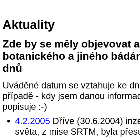
Aktuality
Zde by se měly objevovat ak
botanického a jiného bádání
dnů
Uváděné datum se vztahuje ke dni 
případě - kdy jsem danou informaci z
popisuje :-)
4.2.2005
Dříve (30.6.2004) in
světa, z mise SRTM, byla pře